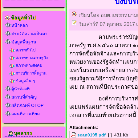
ปีงบปร
เขียนโดย อบต.แพรกหนาม
ข้อมูลทั่วไป
วันเสาร์ที่ 07 ตุลาคม 2017 
หน้าหลัก
ประวัติความเป็นมา
ตามพระราชบัญญัติการจั
ข้อมูลพื้นฐาน
ภาครัฐ พ.ศ.๒๕๖๐ มาตรา ๑๑
สภาพทั่วไป
การจัดซื้อจัดจ้างและการบริห
สภาพทางเศรษฐกิจ
หน่วยงานของรัฐจัดทำแผนกา
สภาพทางสังคม
แพร่ในระบบเครือข่ายสารส
การบริการพื้นฐาน
ของรัฐตามวิธีการที่กรมบั
ข้อมูลอื่น ๆ
เผย ณ สถานที่ปิดประกาศของ
ผู้นำท้องที่
สถานที่สำคัญ
องค์การบริหารส่วนต
ผลิตภัณฑ์ OTOP
เผยแพร่แผนการจัดซื้อจัดจ
แผนที่ดาวเทียม
เอกสารที่แนบท้ายประกาศนี้
Attachments:
บุคลากร
scan0195.pdf
[ ]
431 Kb