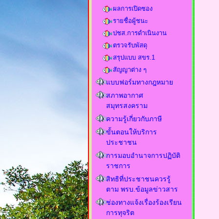
ผลการเปิดซอง
รายชื่อผู้ชนะ
ปชส.การดำเนินงาน
ตรวจรับพัสดุ
สรุปแบบ สขร.1
สัญญาต่าง ๆ
แบบฟอร์มทางกฎหมาย
สภาพอากาศ
สมุทรสงคราม
ความรู้เกี่ยวกับภาษี
ขั้นตอนให้บริการ
ประชาชน
การมอบอำนาจการปฏิบัติ
ราชการ
สิทธิที่ประชาชนควรรู้
ตาม พรบ.ข้อมูลข่าวสาร
ช่องทางแจ้งเรื่องร้องเรียน
การทุจริต