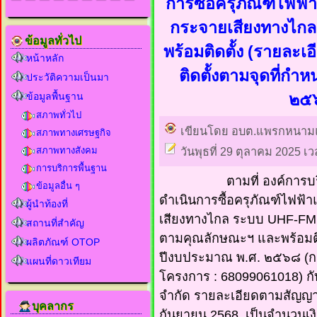
การซื้อครุภัณฑ์ไฟฟ้า
กระจายเสียงทางไก
ข้อมูลทั่วไป
พร้อมติดตั้ง (รายละ
หน้าหลัก
ติดตั้งตามจุดที่ก
ประวัติความเป็นมา
ข้อมูลพื้นฐาน
๒๕๖
สภาพทั่วไป
เขียนโดย อบต.แพรกหนาม
สภาพทางเศรษฐกิจ
สภาพทางสังคม
วันพุธที่ 29 ตุลาคม 2025 เว
การบริการพื้นฐาน
ตามที่ องค์การบริหา
ข้อมูลอื่น ๆ
ดำเนินการซื้อครุภัณฑ์ไฟฟ้า
ผู้นำท้องที่
เสียงทางไกล ระบบ UHF-FM จ
สถานที่สำคัญ
ตามคุณลักษณะฯ และพร้อมติ
ผลิตภัณฑ์ OTOP
ปีงบประมาณ พ.ศ. ๒๕๖๘ (กอง
แผนที่ดาวเทียม
โครงการ : 68099061018) กับ
จำกัด รายละเอียดตามสัญญาซื
บุคลากร
กันยายน 2568 เป็นจำนวนเงิ