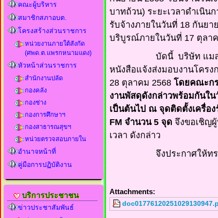
คณะผู้บริหาร
บาทถ้วน) ระยะเวลาดำเนินการ
สมาชิกสภาอบต.
รับจ้างภายในวันที่ 18 กัน
โครงสร้างส่วนราชการ
บริบูรณ์ภายในวันที่ 17 ตุลาค
หน่วยงานภายใต้สังกัด
(ศพด.ต.แพรกหนามแดง)
บัดนี้ บริษัท แมส คอร์เ
หัวหน้าส่วนราชการ
หนังสือแจ้งส่งมอบงานโครงการฯ
สำนักงานปลัด
28 ตุลาคม 2568
โดยคณะกรร
กองคลัง
งานพัสดุดังกล่าวพร้อมกันในว
กองช่าง
เป็นต้นไป ณ จุดติดตั้งเครื
กองการศึกษาฯ
FM จำนวน 5 จุด
จึงขอเชิญผ
กองสาธารณสุขฯ
เวลา ดังกล่าว
หน่วยตรวจสอบภายใน
อำนาจหน้าที่
จึงประกาศให้ทราบโ
คู่มือการปฏิบัติงาน
Attachments:
บริการประชาชน
doc01776120251029130947.p
ข่าวประชาสัมพันธ์