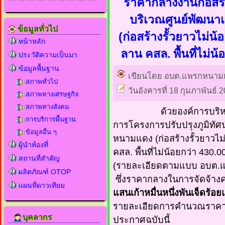
ราคากลางงานก่อสร้า
บริเวณศูนย์พัฒน
ข้อมูลทั่วไป
(ก่อสร้างรั้วยาวไม่น
หน้าหลัก
ลาน คสล. พื้นที่ไม่น้อ
ประวัติความเป็นมา
ข้อมูลพื้นฐาน
เขียนโดย อบต.แพรกหนาม
สภาพทั่วไป
วันอังคารที่ 18 กุมภาพันธ์ 
สภาพทางเศรษฐกิจ
สภาพทางสังคม
ด้วยองค์การบริหารส
การบริการพื้นฐาน
การโครงการปรับปรุงภูมิทัศ
ข้อมูลอื่น ๆ
หนามแดง (ก่อสร้างรั้วยาวไม
ผู้นำท้องที่
คสล. พื้นที่ไม่น้อยกว่า 43
สถานที่สำคัญ
(รายละเอียดตามแบบ อบต.แพร
ผลิตภัณฑ์ OTOP
ซึ่งราคากลางในการจัดจ้างครั
แผนที่ดาวเทียม
แสนเก้าหมื่นหนึ่งพันเจ็ดร้อ
รายละเอียดการคำนวณราค
บุคลากร
ประกาศฉบับนี้