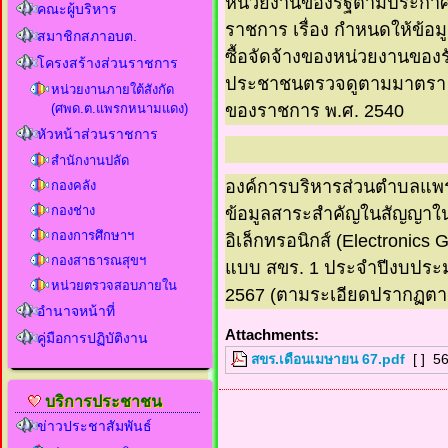
หน่วยงานของรัฐตามประกา
คณะผู้บริหาร
ราชการ เรื่อง กำหนดให้ข้อ
สมาชิกสภาอบต.
ซื้อจัดจ้างของหน่วยงานของรัฐ
โครงสร้างส่วนราชการ
ประชาชนตรวจดูตามมาตรา 9(
หน่วยงานภายใต้สังกัด
(ศพด.ต.แพรกหนามแดง)
ของราชการ พ.ศ. 2540
หัวหน้าส่วนราชการ
สำนักงานปลัด
องค์การบริหารส่วนตำบลแ
กองคลัง
กองช่าง
ข้อมูลสาระสำคัญในสัญญาในร
กองการศึกษาฯ
อิเล็กทรอนิกส์ (Electronic
กองสาธารณสุขฯ
แบบ สขร. 1 ประจำปีงบประ
หน่วยตรวจสอบภายใน
2567 (ตามระเอียดปรากฏตา
อำนาจหน้าที่
Attachments:
คู่มือการปฏิบัติงาน
สขร.เดือนเมษายน 67.pdf
[ ]
56
บริการประชาชน
ข่าวประชาสัมพันธ์