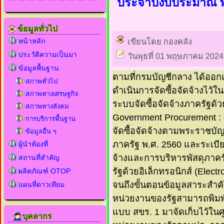
ประจำปีงบประมาณ พ
ข้อมูลทั่วไป
หน้าหลัก
เขียนโดย กองคลัง
ประวัติความเป็นมา
วันพุธที่ 01 พฤษภาคม 2024
ข้อมูลพื้นฐาน
ตามที่กรมบัญชีกลาง ได้ออก
สภาพทั่วไป
ดำเนินการจัดซื้อจัดจ้างไว้
สภาพทางเศรษฐกิจ
ระบบจัดซื้อจัดจ้างภาครัฐด้วย
สภาพทางสังคม
Government Procurement : 
การบริการพื้นฐาน
จัดซื้อจัดจ้างตามพระราชบัญ
ข้อมูลอื่น ๆ
ภาครัฐ พ.ศ. 2560 และระเบีย
ผู้นำท้องที่
จ้างและการบริหารพัสดุภาครั
สถานที่สำคัญ
รัฐด้วยอิเล็กทรอนิกส์ (Elec
ผลิตภัณฑ์ OTOP
จนถึงขั้นตอนข้อมูลสาระสำคั
แผนที่ดาวเทียม
หน่วยงานของรัฐสามารถพิม
แบบ สขร. 1 มาจัดเก็บไว้ใน
บุคลากร