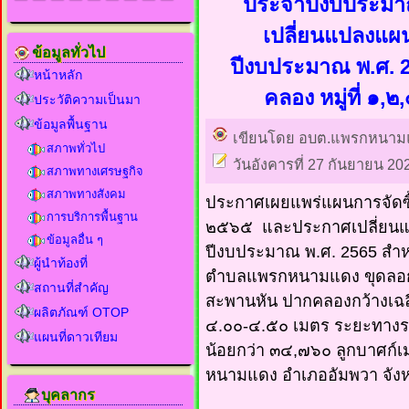
ประจำปีงบประมา
เปลี่ยนแปลงแผน
ข้อมูลทั่วไป
ปีงบประมาณ พ.ศ. 
หน้าหลัก
คลอง หมู่ที่ 
ประวัติความเป็นมา
ข้อมูลพื้นฐาน
เขียนโดย อบต.แพรกหนาม
สภาพทั่วไป
วันอังคารที่ 27 กันยายน 20
สภาพทางเศรษฐกิจ
สภาพทางสังคม
ประกาศเผยแพร่แผนการจัดซื
การบริการพื้นฐาน
๒๕๖๕ และประกาศเปลี่ยนแป
ข้อมูลอื่น ๆ
ปีงบประมาณ พ.ศ. 2565 สำหร
ผู้นำท้องที่
ตำบลแพรกหนามแดง ขุดลอกค
สถานที่สำคัญ
สะพานหัน ปากคลองกว้างเฉลี
ผลิตภัณฑ์ OTOP
๔.๐๐-๔.๕๐ เมตร ระยะทางรว
แผนที่ดาวเทียม
น้อยกว่า ๓๔,๗๖๐ ลูกบาศก์
หนามแดง อำเภออัมพวา จัง
บุคลากร